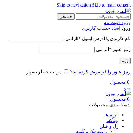
Skip to navigation
Skip to main content
جستجو
ورود / ثبت نام
ورود
ایجاد حساب کاربری
نام کاربری یا آدرس ایمیل
*
الزامی
رمز عبور
*
الزامی
ورود
رمز عبور را فراموش کرده اید؟
مرا به خاطر بسپار
0
محصول
منو
0
محصول
دسته بندی محصولات
انزیم ها
بوتاکس
ژل و فیلر
زاویه فک و گونه