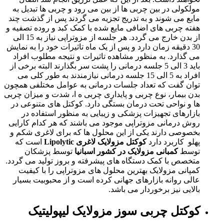
مولکولی در بین چربی ها از بین می رود و چربی ها تبدیل به
مایع می شوند و به تدریج تجزیه می گردند پس از گذشت چند
هفته چربی های اضافی مایع شده با کمک کبد و روده تصفیه و
از بدن خارج می گردد. هر جلسه از مزوتراپی نیاز به 15 الی
30 دقیقه زمان دارد و پس از یک ماه تاثیرات خود را به نمایش
می گذارد. به منظور مشاهده تاثیرات و نتیجه مطلوب افراد
باید 3 الی 5 جلسه درمانی را پشت سر بگذارند البته برخی از
افراد به 5 الی 15 جلسه درمانی نیازمندند به طور کلی می‌
توان گفت که تعداد جلسات درمانی به عوامل مختلفی همچون
بدن بیمار، نوع چربی و پایداری چربی ه ا، شدت و میزان چربی
ها و نواحی تحت درمان بستگی دارد. کوکتل های متنوعی در
بازارهای تجهیزات پزشکی و زیبایی به منظور استفاده در
روش درمانی مزوتراپی موجود می باشند که هر کدام کارایی
بخصوصی دارند یکی از این محلول ها که برای لاغری شکم و
پهلو کاربرد دارد
کوکتل مزولایک لاغری Lipolytic
است که
توسط
کمبانی مزولایک در کشور اسبانیا
توسط پزشکان
متخصص با کمک دستگاه های پیشرفته و بروز تولید می گردد.
کمپانی مزولایک بهترین محلول های مزوتراپی را با کیفیت
عالی روانه بازارهای جهانی کرده است و از محبوبیت بسیار
بالایی نیز برخوردار می باشد.
کوکتل چربی سوز مزولایک لیپولیتیک