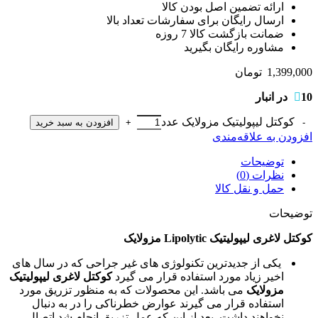
ارائه تضمین اصل بودن کالا
ارسال رایگان برای سفارشات تعداد بالا
ضمانت بازگشت کالا 7 روزه
مشاوره رایگان بگیرید
1,399,000
تومان
10 در انبار
کوکتل لیپولیتیک مزولایک عدد
افزودن به سبد خرید
افزودن به علاقه‌مندی
توضیحات
نظرات (0)
حمل و نقل کالا
توضیحات
کوکتل لاغری لیپولیتیک Lipolytic مزولایک
یکی از جدیدترین تکنولوژی های غیر جراحی که در سال های
اخیر زیاد مورد استفاده قرار می گیرد
کوکتل لاغری لیپولیتیک
مزولایک
می باشد. این محصولات که به منظور تزریق مورد
استفاده قرار می گیرند عوارض خطرناکی را در به دنبال
نخواهند داشت. بعد از این که عمل تزریق انجام شد اتصال