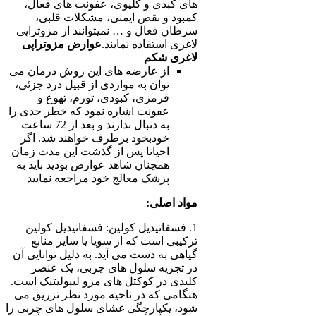
های کبدی و کلیوی، عفونت های فعال،
کمبود و نقص ایمنی، مشکلات قلبی،
سرطان فعال و … نمیتوانند از مزوتراپی
لاغری استفاده نمایند.
عوارض مزوتراپی
لاغری شکم
از عارضه های این روش درمان می‌
توان به مواردی از قبیل درد جزئی،
قرمزی، کبودی، تورم، تهوع و
عفونت اشاره نمود که خطر جدی را
به دنبال ندارند و بعد از 72 ساعت
خودبخود برطرف خواهند شد. اگر
احیانا پس از گذشت این مدت زمان
همچنان شاهد عوارض بودید باید به
پزشک معالج خود مراجعه نمایید
مواد اصلی:
1. فسفاتیدیل کولین: فسفاتیدیل کولین
ترکیبی است که از سویا یا سایر منابع
گیاهی به دست می آید. به دلیل توانایی آن
در تجزیه سلول های چربی، یک عنصر
کلیدی در کوکتل های مزو لیپولیتیک است.
هنگامی که در ناحیه مورد نظر تزریق می
شود، یکپارچگی غشای سلول های چربی را