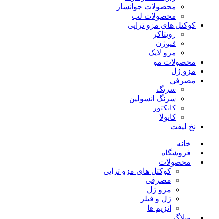
محصولات جوانساز
محصولات لب
کوکتل های مزو تراپی
رویتاکر
فیوژن
مزو لایک
محصولات مو
مزو ژل
مصرفی
سرنگ
سرنگ انسولین
کانکتور
کانولا
نخ لیفت
خانه
فروشگاه
محصولات
کوکتل های مزو تراپی
مصرفی
مزو ژل
ژل و فیلر
انزیم ها
وبلاگ