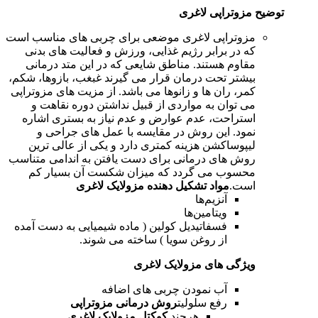
توضیح مزوتراپی لاغری
مزوتراپی لاغری موضعی برای چربی های مناسب است
که در برابر رژیم غذایی، ورزش و فعالیت های بدنی
مقاوم هستند. مناطق شایعی که در این متد درمانی
بیشتر تحت درمان قرار می گیرند غبغب، بازوها، شکم،
کمر، ران ها و زانوها می باشد. از مزیت های مزوتراپی
می توان به مواردی از قبیل نداشتن دوره نقاهت و
استراحت، عدم عوارض و عدم نیاز به بستری اشاره
نمود. این روش در مقایسه با عمل های جراحی و
لیپوساکشن هزینه کمتری دارد و یکی از عالی ترین
روش های درمانی برای دست یافتن به اندامی متناسب
محسوب می گردد که میزان شکست آن بسیار کم
است.
مواد تشکیل دهنده مزولایک لاغری
آنزیم‌ها
ویتامین‌ها
فسفاتیدیل کولین ( ماده شیمیایی به دست آمده
از روغن سویا ) ساخته می شوند.
ویژگی های مزولایک لاغری
آب نمودن چربی های اضافه
رفع سلولیت
روش درمانی مزوتراپی
هرچند
کوکتل مزولایک لاغری