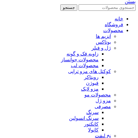
بستن
جستجو
خانه
فروشگاه
محصولات
انزیم ها
بوتاکس
ژل و فیلر
زاویه فک و گونه
محصولات جوانساز
محصولات لب
کوکتل های مزو تراپی
رویتاکر
فیوژن
مزو لایک
محصولات مو
مزو ژل
مصرفی
سرنگ
سرنگ انسولین
کانکتور
کانولا
نخ لیفت