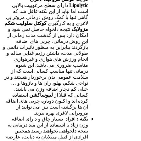
Lipolytic
دارای سطح مرغوبیت بالایی
است اما نباید از این نکته غافل شد که
گاهی تنها با کمک روش درمانی مزوتراپی
لاغری و به کارگیری
کوکتل سلولیت شکم
مزولایک
نتیجه دلخواه حاصل نمی شود و
امکان دارد پس از گذشت مدت زمانی از
این روش درمانی، چربی های اضافه
بازگردند بنابراین به منظور تاثیرات دائمی و
طولانی مدت، داشتن رژیم غذایی سالم و
انجام ورزش های هوازی و غیرهوازی
مناسب ضروری می باشد. این شیوه
درمانی تنها مناسب کسانی است که از
سلامت عمومی بدن برخوردار هستند و در
نواحی شکم، پهلو، ران ها و بازوها و …
خیلی کم دچار اضافه وزن می باشند.
کسانی که قبلا از
لیپوساکشن
استفاده
کرده اند و اکنون دوباره چربی های اضافه
آن ها برگشته است نیز می توانند از
مزوتراپی لاغری بهره ببرند.
نکته :
افراد بسیار چاق و دارای اضافه
وزن زیاد با استفاده از این متد درمانی به
نتیجه دلخواهی نخواهند رسید همچنین
افرادی از قبیل مبتلایان به دیابت، عارضه