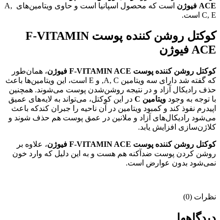
ACE فیوژن
است که محصول اسپانیا است و حاوی ویتامین‌های A,
C, E است.
کوکتل روشن کننده پوست F-VITAMIN
ACE فیوژن
کوکتل روشن کننده پوست F-VITAMIN ACE فیوژن
، همان‌طور
که گفته شد دارای سه ویتامین A, C, و E است، این ویتامین‌ها باعث
حذف رادیکال آزاد و در نتیجه روشن‌شدن پوست می‌شوند. همچنین
با توجه به وجود
ویتامین C
در این کوکتل، می‌تواند به لایه‌های عمیق
اپیدرم نفوذ کند و کمبود ویتامین در آن ناحیه را جبران کندکه باعث
می‌شود رادیکال‌های آزاد و ملانین در عمق پوست هم حذف شوند و
کلاژن‌سازی افزایش یابد.
کوکتل روشن کننده پوست F-VITAMIN ACE فیوژن
، علاوه بر
روشن کردن پوست ضدآکنه هم هست و به این دلیل که وارد خون
نمی‌شود بدون عوارض است.
نظرات (0)
دیدگاهها