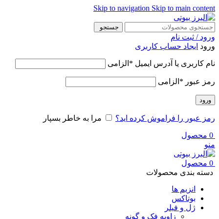
Skip to navigation
Skip to main content
جستجو
ورود / ثبت نام
ورود
ایجاد حساب کاربری
نام کاربری یا آدرس ایمیل
*
الزامی
رمز عبور
*
الزامی
ورود
رمز عبور را فراموش کرده اید؟
مرا به خاطر بسپار
0
محصول
منو
0
محصول
دسته بندی محصولات
انزیم ها
بوتاکس
ژل و فیلر
زاویه فک و گونه