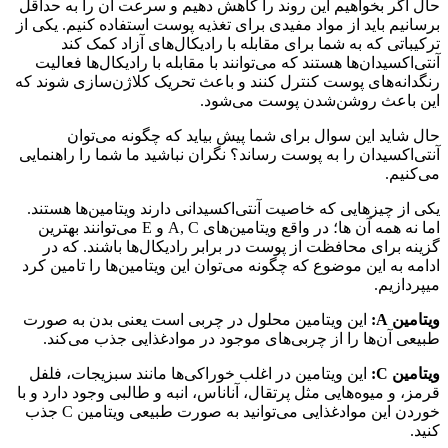
حال اگر بخواهیم این روند را کاهش دهیم و سرعت آن را به حداقل
برسانیم باید از مواد مفیدی برای تغذیه پوست استفاده کنیم. یکی از
ترکیباتی که به شما برای مقابله با رادیکال‌های آزاد کمک کند
آنتی‌اکسیدان‌ها هستند که می‌توانند با مقابله با رادیکال‌ها فعالیت
رنگدانه‌های پوست کنترل کنند و باعث تحریک کلاژن‌سازی شوند که
این باعث روشن‌شدن پوست می‌شود.
حال شاید این سوال برای شما پیش بیاید که چگونه می‌توان
آنتی‌اکسیدان‌ را به پوست رساند؟ نگران نباشید ما شما را راهنمایی
می‌کنیم.
یکی از چیزهایی که خاصیت آنتی‌اکسیدانی دارند ویتامین‌ها هستند.
اما نه همه آن ها؛ در واقع ویتامین‌های A, C و E می‌توانند بهترین
گزینه برای محافظت از پوست در برابر رادیکال‌ها باشند. که در
ادامه به این موضوع که چگونه می‌توان این ویتامین‌ها را تامین کرد
میپردازیم.
ویتامین A:
این ویتامین محلول در چربی است یعنی بدن به صورت
طبیعی آن‌ها را از چربی‌های موجود در موادغذایی جذب می‌کند.
ویتامین C:
این ویتامین در اغلب خوراکی‌ها مانند سبزیجات، فلفل
قرمز، و میوه‌هایی مثل پرتقال، آناناس،‌ انبه و طالبی وجود دارد و با
خوردن این موادغذایی می‌توانید به صورت طبیعی ویتامین C جذب
کنید.