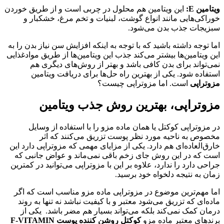
ویتامین E:
این ویتامین هم محلول در چربی است و از طریق خوردن
خوراکی‌هایی مانند انواع گوشت، لبنیات و تخم مرغ، خشکبار و
سبزیجات جذب بدن می‌شود.
اما توجه داشته باشید که با توجه به اینکه افزایش سن نیاز بدن را به
این ویتامین‌ها بیشتر می‌کند جذب این ویتامین‌ها از طریق موادغذایی
نمی‌تواند برای بدن کافی باشد و بهتر از روش‌های دیگری هم
استفاده شود.‌ یکی از بهترین راه حل‌ها برای دریافت ویتامین‌
مزوتراپی
است. اما مزوتراپی چیست؟
مزوتراپی، بهترین روش جذب ویتامین‌
در مزوتراپی کوکتل یا همان ماده مزو را با استفاده از وسایل
مخصوص به ناحیه مورد نظر پوست تزریق می‌کنند که اثر
خارق‌العاده‌ای هم دارد. یکی از مزایای مهمی که مزوتراپی دارد این
است که در این روش جای زخم باقی نمی‌ماند و عواض جانبی که
جراحی دارد را ندارد، علاوه بر این با مزوتراپی می‌توانید در کمترین
زمان به نتیجه دلخواه خود برسید.
اما مهم‌ترین موضوع در مزوتراپی ماده مزو مناسب است که اگر
ماده‌ای که تزریق می‌شود معتبر و با کیفیت نباشد نه تنها به روند
درمان کمک نمی‌کند بلکه می‌تواند بسیار هم مضر باشد. یکی از
برندهای معتبر ماده مزو
کوکتل روشن کننده پوست F-VITAMIN