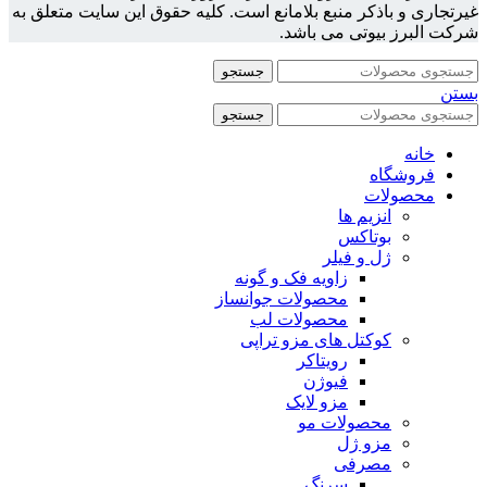
غیرتجاری و باذکر منبع بلامانع است. کلیه حقوق این سایت متعلق به
شرکت البرز بیوتی می باشد.
جستجو
بستن
جستجو
خانه
فروشگاه
محصولات
انزیم ها
بوتاکس
ژل و فیلر
زاویه فک و گونه
محصولات جوانساز
محصولات لب
کوکتل های مزو تراپی
رویتاکر
فیوژن
مزو لایک
محصولات مو
مزو ژل
مصرفی
سرنگ