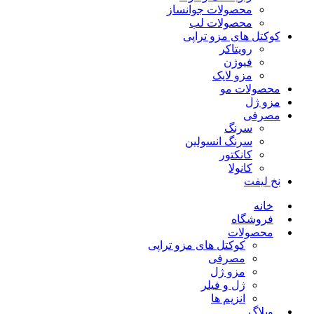
محصولات جوانساز
محصولات لب
کوکتل های مزو تراپی
رویتاکر
فیوژن
مزو لایک
محصولات مو
مزو ژل
مصرفی
سرنگ
سرنگ انسولین
کانکتور
کانولا
نخ لیفت
خانه
فروشگاه
محصولات
کوکتل های مزو تراپی
مصرفی
مزو ژل
ژل و فیلر
انزیم ها
وبلاگ