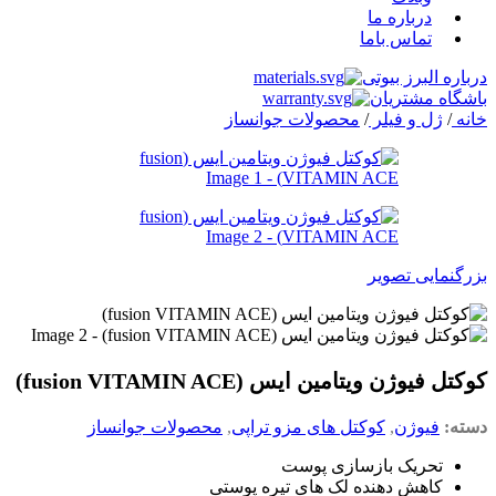
درباره ما
تماس باما
درباره البرز بیوتی
باشگاه مشتریان
خانه
/
ژل و فیلر
/
محصولات جوانساز
بزرگنمایی تصویر
کوکتل فیوژن ویتامین ایس (fusion VITAMIN ACE)
دسته:
فیوژن
,
کوکتل های مزو تراپی
,
محصولات جوانساز
تحریک بازسازی پوست
کاهش دهنده لک های تیره پوستی