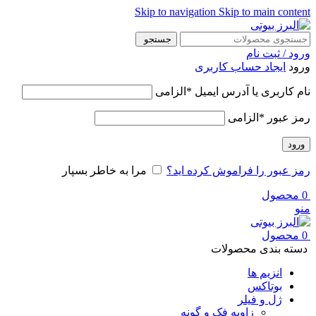
Skip to navigation
Skip to main content
جستجو
ورود / ثبت نام
ورود
ایجاد حساب کاربری
نام کاربری یا آدرس ایمیل
*
الزامی
رمز عبور
*
الزامی
ورود
رمز عبور را فراموش کرده اید؟
مرا به خاطر بسپار
0
محصول
منو
0
محصول
دسته بندی محصولات
انزیم ها
بوتاکس
ژل و فیلر
زاویه فک و گونه