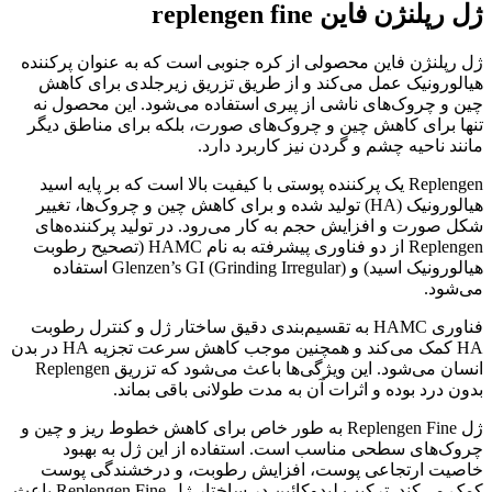
ژل رپلنژن فاین replengen fine
ژل رپلنژن فاین محصولی از کره جنوبی است که به عنوان پرکننده
هیالورونیک عمل می‌کند و از طریق تزریق زیرجلدی برای کاهش
چین و چروک‌های ناشی از پیری استفاده می‌شود. این محصول نه
تنها برای کاهش چین و چروک‌های صورت، بلکه برای مناطق دیگر
مانند ناحیه چشم و گردن نیز کاربرد دارد.
Replengen یک پرکننده پوستی با کیفیت بالا است که بر پایه اسید
هیالورونیک (HA) تولید شده و برای کاهش چین و چروک‌ها، تغییر
شکل صورت و افزایش حجم به کار می‌رود. در تولید پرکننده‌های
Replengen از دو فناوری پیشرفته به نام HAMC (تصحیح رطوبت
هیالورونیک اسید) و Glenzen’s GI (Grinding Irregular) استفاده
می‌شود.
فناوری HAMC به تقسیم‌بندی دقیق ساختار ژل و کنترل رطوبت
HA کمک می‌کند و همچنین موجب کاهش سرعت تجزیه HA در بدن
انسان می‌شود. این ویژگی‌ها باعث می‌شود که تزریق Replengen
بدون درد بوده و اثرات آن به مدت طولانی باقی بماند.
ژل Replengen Fine به طور خاص برای کاهش خطوط ریز و چین و
چروک‌های سطحی مناسب است. استفاده از این ژل به بهبود
خاصیت ارتجاعی پوست، افزایش رطوبت، و درخشندگی پوست
کمک می‌کند. ترکیب لیدوکائین در ساختار ژل Replengen Fine باعث