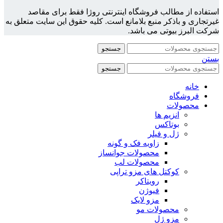
استفاده از مطالب فروشگاه اینترنتی روژا فقط برای مقاصد
غیرتجاری و باذکر منبع بلامانع است. کلیه حقوق این سایت متعلق به
شرکت البرز بیوتی می باشد.
جستجو
بستن
جستجو
خانه
فروشگاه
محصولات
انزیم ها
بوتاکس
ژل و فیلر
زاویه فک و گونه
محصولات جوانساز
محصولات لب
کوکتل های مزو تراپی
رویتاکر
فیوژن
مزو لایک
محصولات مو
مزو ژل