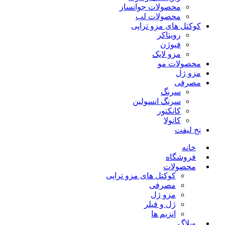
محصولات جوانساز
محصولات لب
کوکتل های مزو تراپی
رویتاکر
فیوژن
مزو لایک
محصولات مو
مزو ژل
مصرفی
سرنگ
سرنگ انسولین
کانکتور
کانولا
نخ لیفت
خانه
فروشگاه
محصولات
کوکتل های مزو تراپی
مصرفی
مزو ژل
ژل و فیلر
انزیم ها
وبلاگ