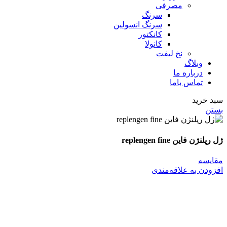
مصرفی
سرنگ
سرنگ انسولین
کانکتور
کانولا
نخ لیفت
وبلاگ
درباره ما
تماس باما
سبد خرید
بستن
ژل رپلنژن فاین replengen fine
مقایسه
افزودن به علاقه‌مندی