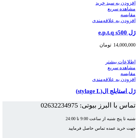
افزودن به سبد خرید
مشاهده سریع
مقایسه
افزودن به علاقه‌مندی
ژل e.p.t.q s500
14,000,000
تومان
اطلاعات بیشتر
مشاهده سریع
مقایسه
افزودن به علاقه‌مندی
ژل استایلج ال(stylage L)
تماس با البرز بیوتی: 02632234975
شنبه تا پنج شنبه از ساعت 9:00 تا 24:00
جهت خرید عمده تماس حاصل فرمایید