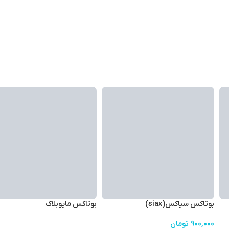
بوتاکس سیاکس(siax)
بوتاکس مایوبلاک
900,000
تومان