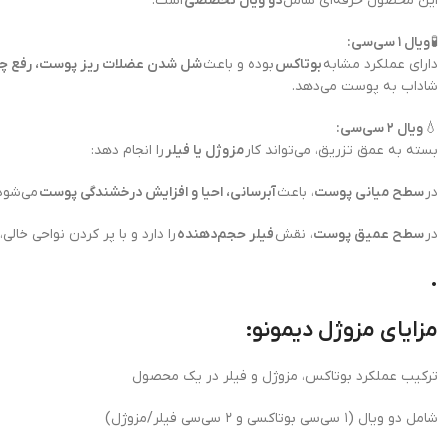
این محصول حرفه‌ای شامل
دو ویال تخصصی
است:
🧪
ویال ۱ سی‌سی:
دارای عملکرد مشابه
بوتاکس
بوده و باعث
شل شدن عضلات ریز پوست، رفع چ
شاداب به پوست می‌دهد.
💧
ویال ۲ سی‌سی:
بسته به عمق تزریق، می‌تواند کار
مزوژل یا فیلر
را انجام دهد:
در
سطح میانی پوست
، باعث
آبرسانی، احیا و افزایش درخشندگی پوست
می‌شود
در
سطح عمیق پوست
، نقش
فیلر حجم‌دهنده
را دارد و با پر کردن نواحی خالی
.
مزایای مزوژل دیمونو:
ترکیب عملکرد بوتاکس، مزوژل و فیلر در یک محصول
شامل دو ویال (۱ سی‌سی بوتاکسی و ۲ سی‌سی فیلر/مزوژل)