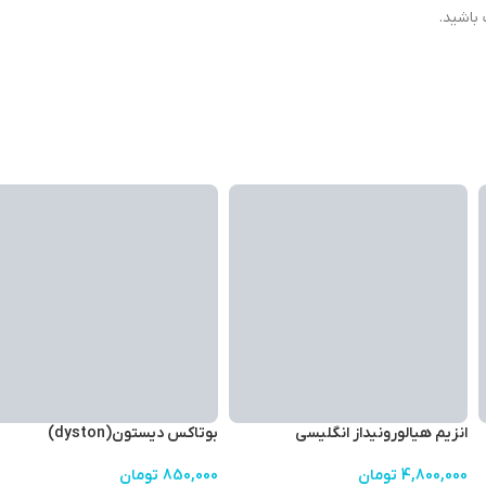
باشید.
انزیم هیالورونیداز انگلیسی
بوتاکس دیستون(dyston)
4,800,000
تومان
850,000
تومان