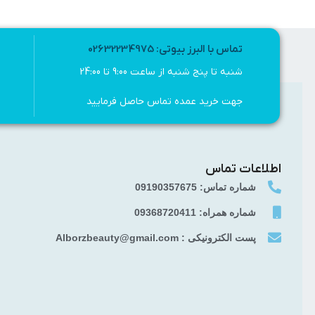
تماس با البرز بیوتی: 02632234975
شنبه تا پنج شنبه از ساعت 9:00 تا 24:00
جهت خرید عمده تماس حاصل فرمایید
اطلاعات تماس
شماره تماس: 09190357675
شماره همراه: 09368720411
پست الکترونیکی : Alborzbeauty@gmail.com