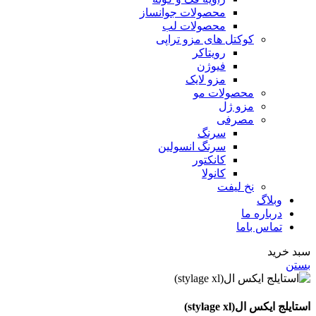
محصولات جوانساز
محصولات لب
کوکتل های مزو تراپی
رویتاکر
فیوژن
مزو لایک
محصولات مو
مزو ژل
مصرفی
سرنگ
سرنگ انسولین
کانکتور
کانولا
نخ لیفت
وبلاگ
درباره ما
تماس باما
سبد خرید
بستن
استایلج ایکس ال(stylage xl)