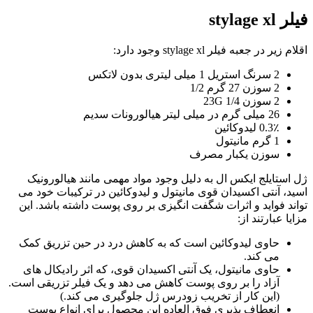
فيلر stylage xl
اقلام زیر در جعبه فيلر stylage xl وجود دارد:
2 سرنگ استریل 1 میلی لیتری بدون لاتکس
2 سوزن 27 گرم 1/2
2 سوزن 23G 1/4
26 میلی گرم در میلی لیتر هیالورونات سدیم
0.3٪ لیدوکائین
1 گرم مانیتول
سوزن یکبار مصرف
ژل استایلج ایکس ال به دلیل وجود مواد مهمی مانند هیالورونیک
اسید، آنتی اکسیدان قوی مانیتول و لیدوکائین در ترکیبات خود می
تواند فواید و اثرات شگفت انگیزی بر روی پوست داشته باشد. این
مزایا عبارتند از:
حاوی لیدوکائین است که به کاهش درد در حین تزریق کمک
می کند.
حاوی مانیتول، یک آنتی اکسیدان قوی، که اثر رادیکال های
آزاد را بر روی پوست کاهش می دهد و یک فیلر تزریقی است.
(این کار از تخریب زودرس ژل جلوگیری می کند.)
انعطاف پذیری فوق العاده این محصول برای انواع پوست