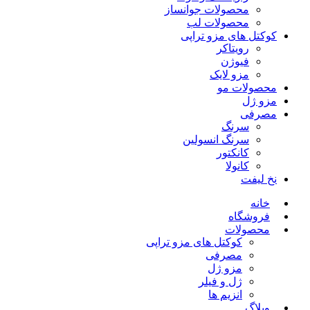
محصولات جوانساز
محصولات لب
کوکتل های مزو تراپی
رویتاکر
فیوژن
مزو لایک
محصولات مو
مزو ژل
مصرفی
سرنگ
سرنگ انسولین
کانکتور
کانولا
نخ لیفت
خانه
فروشگاه
محصولات
کوکتل های مزو تراپی
مصرفی
مزو ژل
ژل و فیلر
انزیم ها
وبلاگ