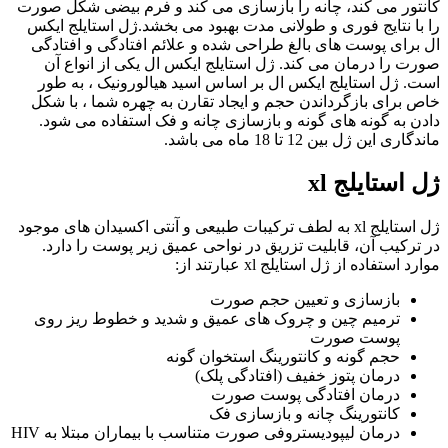
کانتور می کند، چانه را بازسازی می کند و فرم بیضی شکل صورت
را با نتایج فوری و طولانی مدت بهبود می بخشد.ژل استایلج ایکس
ال برای پوست های بالغ طراحی شده و علائم افتادگی و افتادگی
صورت را درمان می کند. ژل استایلج ایکس ال یکی از انواع آن
است. ژل استایلج ایکس ال بر اساس اسید هیالورونیک ، به طور
خاص برای بازگرداندن حجم و ایجاد تقارن به چهره شما ، با شکل
دادن به گونه های گونه و بازسازی چانه و فک استفاده می شود.
ماندگاری این ژل بین 12 تا 18 ماه می باشد.
ژل استایلج xl
ژل استایلج xl به لطف ترکیبات طبیعی و آنتی اکسیدان های موجود
در ترکیب آن، قابلیت تزریق در نواحی عمیق زیر پوست را دارد.
موارد استفاده از ژل استایلج xl عبارتند از:
بازسازی و تعیین حجم صورت
ترمیم چین و چروک های عمیق و شدید و خطوط ریز روی
پوست صورت
حجم گونه و کانتورینگ استخوان گونه
درمان پتوز خفیف (افتادگی پلک)
درمان افتادگی پوست صورت
کانتورینگ چانه و بازسازی فک
درمان لیپودیستروفی صورت متناسب با بیماران مبتلا به HIV