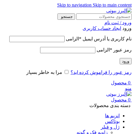
Skip to navigation
Skip to main content
جستجو
ورود / ثبت نام
ورود
ایجاد حساب کاربری
نام کاربری یا آدرس ایمیل
*
الزامی
رمز عبور
*
الزامی
ورود
رمز عبور را فراموش کرده اید؟
مرا به خاطر بسپار
0
محصول
منو
0
محصول
دسته بندی محصولات
انزیم ها
بوتاکس
ژل و فیلر
زاویه فک و گونه