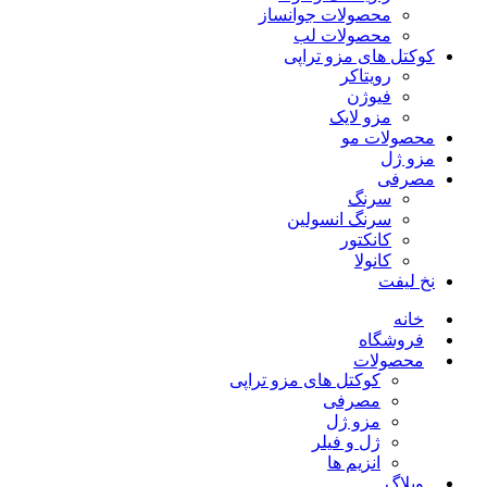
محصولات جوانساز
محصولات لب
کوکتل های مزو تراپی
رویتاکر
فیوژن
مزو لایک
محصولات مو
مزو ژل
مصرفی
سرنگ
سرنگ انسولین
کانکتور
کانولا
نخ لیفت
خانه
فروشگاه
محصولات
کوکتل های مزو تراپی
مصرفی
مزو ژل
ژل و فیلر
انزیم ها
وبلاگ