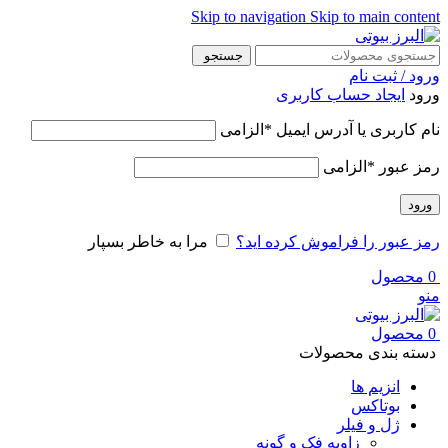
Skip to navigation
Skip to main content
جستجو
ورود / ثبت نام
ورود
ایجاد حساب کاربری
نام کاربری یا آدرس ایمیل
*
الزامی
رمز عبور
*
الزامی
ورود
رمز عبور را فراموش کرده اید؟
مرا به خاطر بسپار
0
محصول
منو
0
محصول
دسته بندی محصولات
انزیم ها
بوتاکس
ژل و فیلر
زاویه فک و گونه