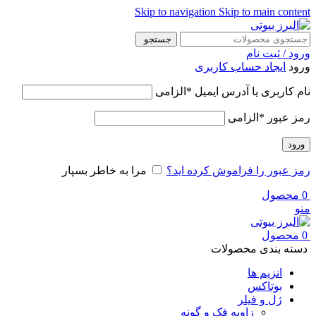
Skip to navigation
Skip to main content
جستجو
ورود / ثبت نام
ورود
ایجاد حساب کاربری
نام کاربری یا آدرس ایمیل
*
الزامی
رمز عبور
*
الزامی
ورود
رمز عبور را فراموش کرده اید؟
مرا به خاطر بسپار
0
محصول
منو
0
محصول
دسته بندی محصولات
انزیم ها
بوتاکس
ژل و فیلر
زاویه فک و گونه