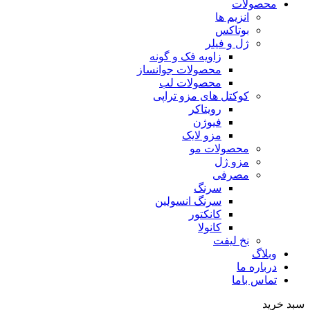
محصولات
انزیم ها
بوتاکس
ژل و فیلر
زاویه فک و گونه
محصولات جوانساز
محصولات لب
کوکتل های مزو تراپی
رویتاکر
فیوژن
مزو لایک
محصولات مو
مزو ژل
مصرفی
سرنگ
سرنگ انسولین
کانکتور
کانولا
نخ لیفت
وبلاگ
درباره ما
تماس باما
سبد خرید