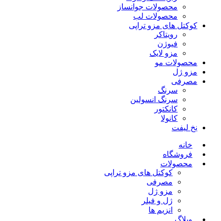
محصولات جوانساز
محصولات لب
کوکتل های مزو تراپی
رویتاکر
فیوژن
مزو لایک
محصولات مو
مزو ژل
مصرفی
سرنگ
سرنگ انسولین
کانکتور
کانولا
نخ لیفت
خانه
فروشگاه
محصولات
کوکتل های مزو تراپی
مصرفی
مزو ژل
ژل و فیلر
انزیم ها
وبلاگ