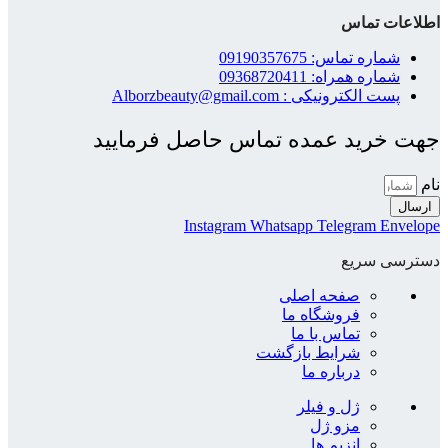
اطلاعات تماس
شماره تماس: 09190357675
شماره همراه: 09368720411
پست الکترونیکی : Alborzbeauty@gmail.com
جهت خرید عمده تماس حاصل فرمایید
نام
ارسال
Instagram
Whatsapp
Telegram
Envelope
دسترسی سریع
صفحه اصلی
فروشگاه ما
تماس با ما
شرایط بازگشت
درباره ما
ژل و فیلر
مزو ژل
انزیم ها